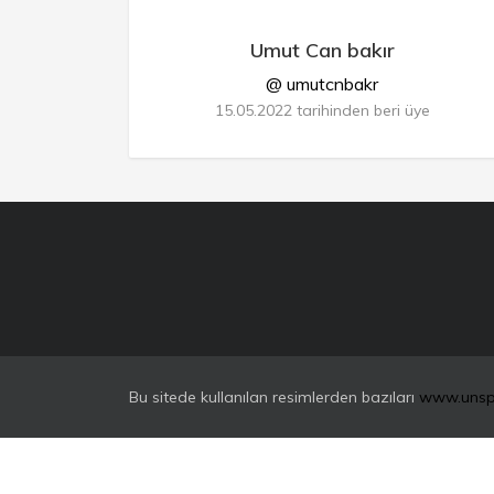
Umut Can bakır
@ umutcnbakr
15.05.2022 tarihinden beri üye
Bu sitede kullanılan resimlerden bazıları
www.unsp