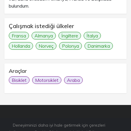
bulundum.
Çalışmak istediği ülkeler
Fransa
Almanya
İngiltere
İtalya
Hollanda
Norveç
Polonya
Danimarka
Araçlar
Bisiklet
Motorsiklet
Araba
Deneyiminizi daha iyi hale getirmek için çerezleri