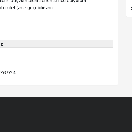
ların başvurmalarını önemle rica ediyorum
iletişime geçebilirsiniz.
ez
476 924