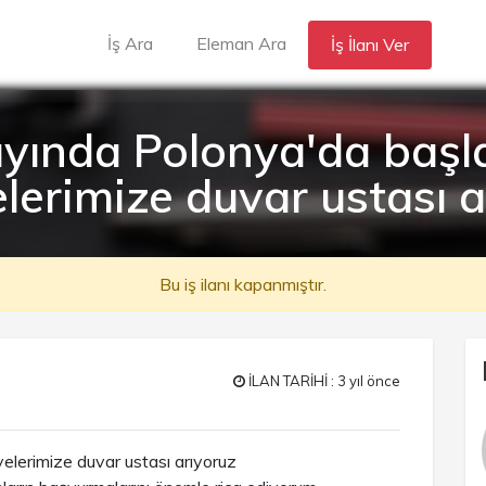
İş Ara
Eleman Ara
İş İlanı Ver
yında Polonya'da başl
elerimize duvar ustası a
Bu iş ilanı kapanmıştır.
İLAN TARİHİ : 3 yıl önce
lerimize duvar ustası arıyoruz