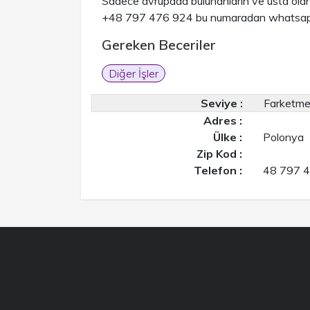
Sadece avrupada bulunanların ve usta olan
+48 797 476 924 bu numaradan whatsaptan 
Gereken Beceriler
Diğer İşler
Seviye :
Farketm
Adres :
Ülke :
Polonya
Zip Kod :
Telefon :
48 797 