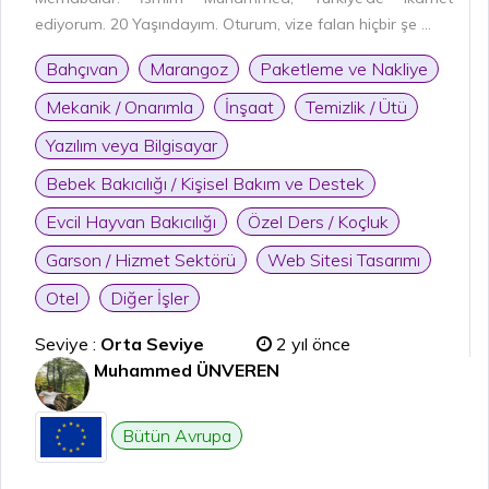
ediyorum. 20 Yaşındayım. Oturum, vize falan hiçbir şe ...
Bahçıvan
Marangoz
Paketleme ve Nakliye
Mekanik / Onarımla
İnşaat
Temizlik / Ütü
Yazılım veya Bilgisayar
Bebek Bakıcılığı / Kişisel Bakım ve Destek
Evcil Hayvan Bakıcılığı
Özel Ders / Koçluk
Garson / Hizmet Sektörü
Web Sitesi Tasarımı
Otel
Diğer İşler
Seviye :
Orta Seviye
2 yıl önce
Muhammed ÜNVEREN
Bütün Avrupa