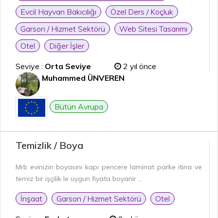
Evcil Hayvan Bakıcılığı
Özel Ders / Koçluk
Garson / Hizmet Sektörü
Web Sitesi Tasarımı
Otel
Diğer İşler
Seviye :
Orta Seviye
2 yıl önce
Muhammed ÜNVEREN
Bütün Avrupa
Temizlik / Boya
Mrb evinizin boyasını kapı pencere laminat parke itina ve
temiz bir işçilik le uygun fiyata boyanir ...
İnşaat
Garson / Hizmet Sektörü
Otel