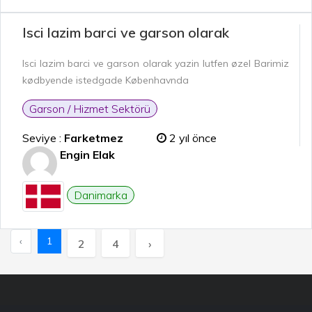
Isci lazim barci ve garson olarak
Isci lazim barci ve garson olarak yazin lutfen øzel Barimiz
kødbyende istedgade Københavnda
Garson / Hizmet Sektörü
Seviye :
Farketmez
2 yıl önce
Engin Elak
Danimarka
‹
1
2
4
›