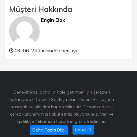
Müşteri Hakkında
Engin Elak
04-06-24 tarihinden beri üye
Deneyiminizi daha iyi hale getirmek için çerezleri
kullanıyoruz. Cookie Sözleşmesini “Kabul Et”, tuşuna
basarak bu bildirimi kapatabilirsiniz. Devam ederek
çerez kullanımımızı kabul etmiş oluyorsunuz. Veri ve
gizlilik politikamıza buradan göz atabilirsiniz
Bu sitede kullanılan resimlerden bazıları
www.unsplash.com
Kabul Et
Daha Fazla Bilgi
adresinden alınmıştır.