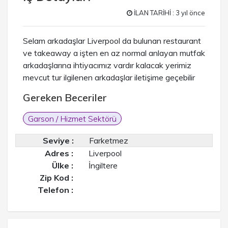
İLAN TARİHİ : 3 yıl önce
Selam arkadaşlar Liverpool da bulunan restaurant
ve takeaway a işten en az normal anlayan mutfak
arkadaşlarına ihtiyacımız vardır kalacak yerimiz
mevcut tur ilgilenen arkadaşlar iletişime geçebilir
Gereken Beceriler
Garson / Hizmet Sektörü
Seviye :
Farketmez
Adres :
Liverpool
Ülke :
İngiltere
Zip Kod :
Telefon :