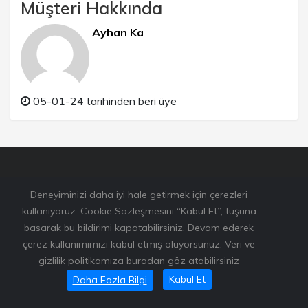
Müşteri Hakkında
Ayhan Ka
05-01-24 tarihinden beri üye
Deneyiminizi daha iyi hale getirmek için çerezleri
kullanıyoruz. Cookie Sözleşmesini “Kabul Et”, tuşuna
basarak bu bildirimi kapatabilirsiniz. Devam ederek
çerez kullanımımızı kabul etmiş oluyorsunuz. Veri ve
gizlilik politikamıza buradan göz atabilirsiniz
Bu sitede kullanılan resimlerden bazıları
www.unsplash.com
Kabul Et
Daha Fazla Bilgi
adresinden alınmıştır.