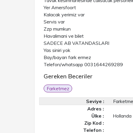
Tavuk kesimhanesinde calisacak personele 
Yer Amersfoort
Kalacak yerimiz var
Servis var
Zzp mumkun
Havalimani ve bilet
SADECE AB VATANDASLARI
Yas siniri yok
Bay/bayan fark ermez
Telefon/whatsapp 0031644269289
Gereken Beceriler
Farketmez
Seviye :
Farketm
Adres :
Ülke :
Hollanda
Zip Kod :
Telefon :