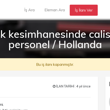
İş Ara
Eleman Ara
İş İlanı Ver
k kesimhanesinde cali
personel / Hollanda
Bu iş ilanı kapanmıştır.
İLAN TARİHİ : 4 yıl önce
ni.