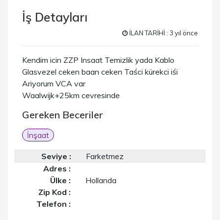
İş Detayları
İLAN TARİHİ : 3 yıl önce
Kendim icin ZZP Insaat Temizlik yada Kablo
Glasvezel ceken baan ceken Taści kürekci iśi
Ariyorum VCA var
Waalwijk+25km cevresinde
Gereken Beceriler
İnşaat
Seviye :
Farketmez
Adres :
Ülke :
Hollanda
Zip Kod :
Telefon :