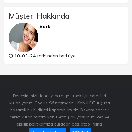
Müşteri Hakkında
Serk
10-03-24 tarihinden beri üye
Deneyiminizi daha iyi hale getirmek için çerezleri
kullanıyoruz. Cookie Sözleşmesini “Kabul Et”, tuşuna
basarak bu bildirimi kapatabilirsiniz. Devam ederek
çerez kullanımımızı kabul etmiş oluyorsunuz. Veri ve
gizlilik politikamıza buradan göz atabilirsiniz
Bu sitede kullanılan resimlerden bazıları
www.unsplash.com