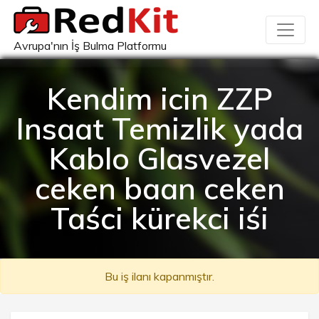
Avrupa'nın İş Bulma Platformu
Kendim icin ZZP
Insaat Temizlik yada
Kablo Glasvezel
ceken baan ceken
Taści kürekci iśi
Bu iş ilanı kapanmıştır.