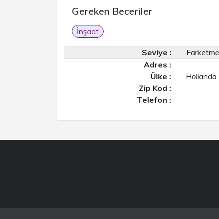
Gereken Beceriler
İnşaat
Seviye :
Farketm
Adres :
Ülke :
Hollanda
Zip Kod :
Telefon :