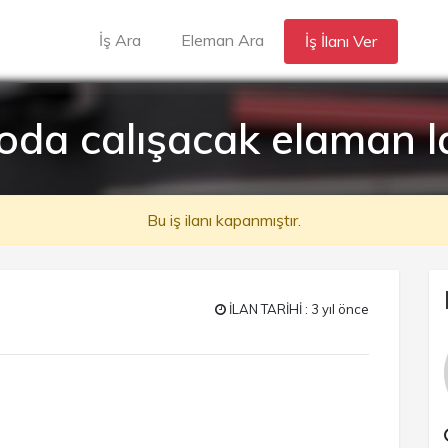
İş Ara
Eleman Ara
İş İlanı Ver
oda calışacak elaman l
Bu iş ilanı kapanmıştır.
İLAN TARİHİ : 3 yıl önce