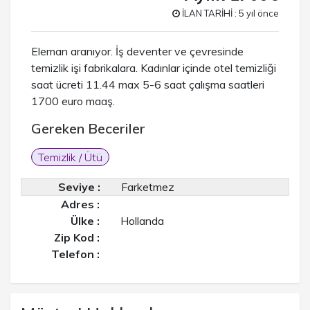
İLAN TARİHİ : 5 yıl önce
Eleman aranıyor. İş deventer ve çevresinde
temizlik işi fabrikalara. Kadınlar içinde otel temizliği
saat ücreti 11.44 max 5-6 saat çalışma saatleri
1700 euro maaş.
Gereken Beceriler
Temizlik / Ütü
Seviye :
Farketmez
Adres :
Ülke :
Hollanda
Zip Kod :
Telefon :