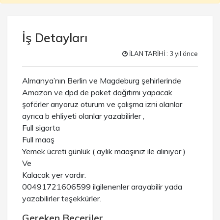
İş Detayları
İLAN TARİHİ : 3 yıl önce
Almanya’nın Berlin ve Magdeburg şehirlerinde
Amazon ve dpd de paket dağıtımı yapacak
şoförler arıyoruz oturum ve çalışma izni olanlar
ayrıca b ehliyeti olanlar yazabilirler ,
Full sigorta
Full maaş
Yemek ücreti günlük ( aylık maaşınız ile alınıyor )
Ve
Kalacak yer vardır.
00491721606599 ilgilenenler arayabilir yada
yazabilirler teşekkürler.
Gereken Beceriler