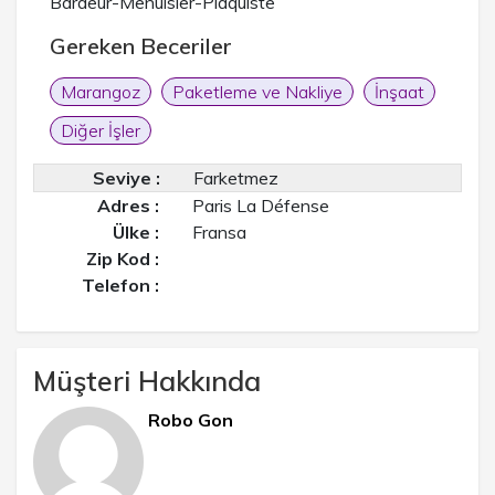
Bardeur-Menuisier-Plaquiste
Gereken Beceriler
Marangoz
Paketleme ve Nakliye
İnşaat
Diğer İşler
Seviye :
Farketmez
Adres :
Paris La Défense
Ülke :
Fransa
Zip Kod :
Telefon :
Müşteri Hakkında
Robo Gon