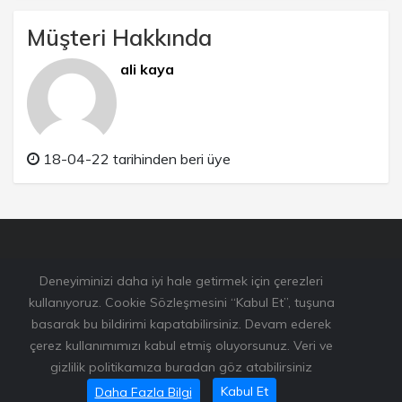
Müşteri Hakkında
ali kaya
18-04-22 tarihinden beri üye
Deneyiminizi daha iyi hale getirmek için çerezleri
kullanıyoruz. Cookie Sözleşmesini “Kabul Et”, tuşuna
basarak bu bildirimi kapatabilirsiniz. Devam ederek
çerez kullanımımızı kabul etmiş oluyorsunuz. Veri ve
gizlilik politikamıza buradan göz atabilirsiniz
Bu sitede kullanılan resimlerden bazıları
www.unsplash.com
Kabul Et
Daha Fazla Bilgi
adresinden alınmıştır.