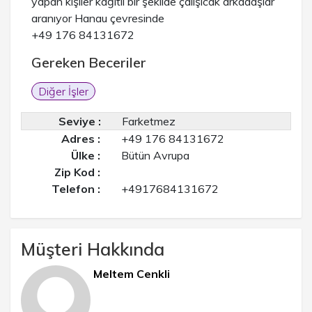
yapan kişiler kağıtlı bir şekilde çalışıcak arkadaşlar
aranıyor Hanau çevresinde
‪+49 176 84131672‬
Gereken Beceriler
Diğer İşler
Seviye :
Farketmez
Adres :
+49 176 84131672‬
Ülke :
Bütün Avrupa
Zip Kod :
Telefon :
+4917684131672‬
Müşteri Hakkında
Meltem Cenkli