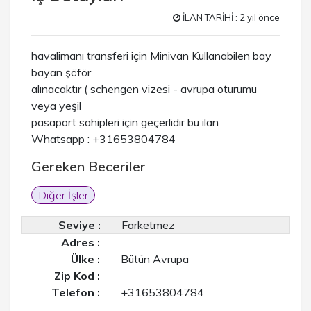
İLAN TARİHİ : 2 yıl önce
havalimanı transferi için Minivan Kullanabilen bay
bayan şöför
alınacaktır ( schengen vizesi - avrupa oturumu
veya yeşil
pasaport sahipleri için geçerlidir bu ilan
Whatsapp : +31653804784
Gereken Beceriler
Diğer İşler
Seviye :
Farketmez
Adres :
Ülke :
Bütün Avrupa
Zip Kod :
Telefon :
+31653804784