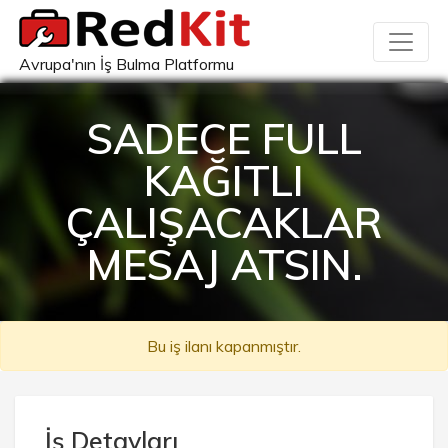
Avrupa'nın İş Bulma Platformu
SADECE FULL
KAĞITLI
ÇALIŞACAKLAR
MESAJ ATSIN.
Bu iş ilanı kapanmıştır.
İş Detayları