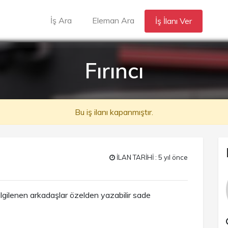
İş Ara
Eleman Ara
İş İlanı Ver
Fırıncı
Bu iş ilanı kapanmıştır.
İLAN TARİHİ : 5 yıl önce
m ilgilenen arkadaşlar özelden yazabilir sade