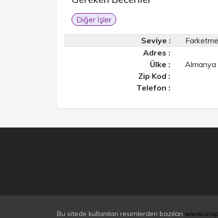
Diğer İşler
Seviye :
Farketm
Adres :
Ülke :
Almanya
Zip Kod :
Telefon :
Bu sitede kullanılan resimlerden bazıları
www.unsp