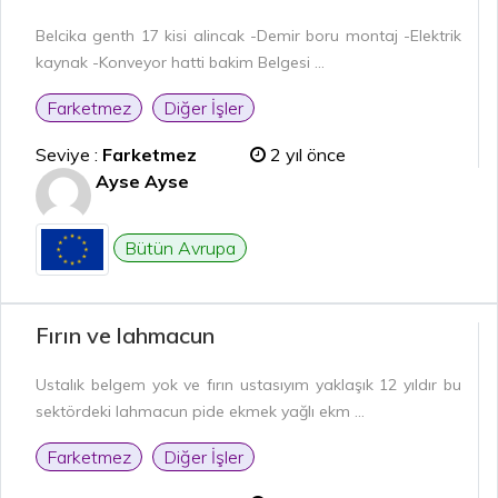
Belcika genth 17 kisi alincak -Demir boru montaj -Elektrik
kaynak -Konveyor hatti bakim Belgesi ...
Farketmez
Diğer İşler
Seviye :
Farketmez
2 yıl önce
Ayse Ayse
Bütün Avrupa
Fırın ve lahmacun
Ustalık belgem yok ve fırın ustasıyım yaklaşık 12 yıldır bu
sektördeki lahmacun pide ekmek yağlı ekm ...
Farketmez
Diğer İşler