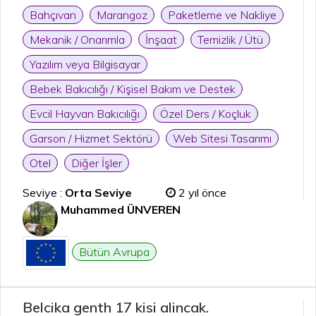
Bahçıvan
Marangoz
Paketleme ve Nakliye
Mekanik / Onarımla
İnşaat
Temizlik / Ütü
Yazılım veya Bilgisayar
Bebek Bakıcılığı / Kişisel Bakım ve Destek
Evcil Hayvan Bakıcılığı
Özel Ders / Koçluk
Garson / Hizmet Sektörü
Web Sitesi Tasarımı
Otel
Diğer İşler
Seviye :
Orta Seviye
2 yıl önce
Muhammed ÜNVEREN
Bütün Avrupa
Belcika genth 17 kisi alincak.