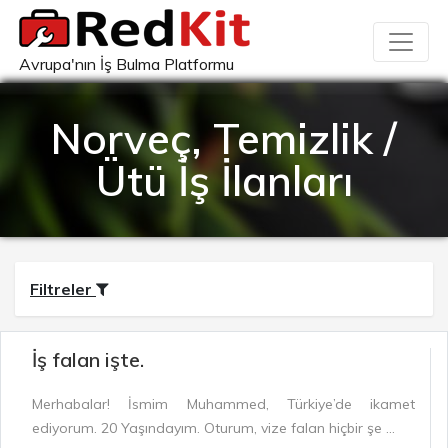
Avrupa'nın İş Bulma Platformu
Norveç, Temizlik /
Ütü İş İlanları
Filtreler
İş falan işte.
Merhabalar! İsmim Muhammed, Türkiye’de ikamet
ediyorum. 20 Yaşındayım. Oturum, vize falan hiçbir şe ...