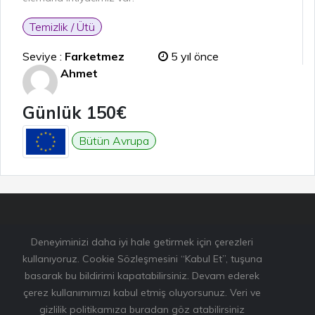
Temizlik / Ütü
Seviye :
Farketmez
5 yıl önce
Ahmet
Günlük 150€
Bütün Avrupa
Deneyiminizi daha iyi hale getirmek için çerezleri
kullanıyoruz. Cookie Sözleşmesini “Kabul Et”, tuşuna
basarak bu bildirimi kapatabilirsiniz. Devam ederek
çerez kullanımımızı kabul etmiş oluyorsunuz. Veri ve
gizlilik politikamıza buradan göz atabilirsiniz