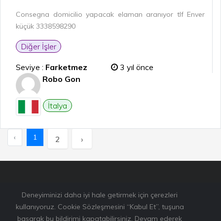
Consegna domicilio yapacak elaman aranıyor tlf Enver
küçük 3338598290
Diğer İşler
Seviye :
Farketmez
3 yıl önce
Robo Gon
İtalya
‹
1
2
›
Deneyiminizi daha iyi hale getirmek için çerezleri
kullanıyoruz. Cookie Sözleşmesini “Kabul Et”, tuşuna
basarak bu bildirimi kapatabilirsiniz. Devam ederek