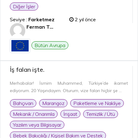
Diğer İşler
Seviye :
Farketmez
2 yıl önce
Ferman T...
Bütün Avrupa
İş falan işte.
Merhabalar! İsmim Muhammed, Türkiye’de ikamet
ediyorum. 20 Yaşındayım. Oturum, vize falan hiçbir şe ...
Bahçıvan
Marangoz
Paketleme ve Nakliye
Mekanik / Onarımla
İnşaat
Temizlik / Ütü
Yazılım veya Bilgisayar
Bebek Bakıcılığı / Kişisel Bakım ve Destek