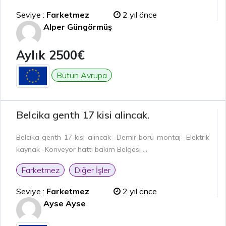
Seviye :
Farketmez
2 yıl önce
Alper Güngörmüş
Aylık 2500€
Bütün Avrupa
Belcika genth 17 kisi alincak.
Belcika genth 17 kisi alincak -Demir boru montaj -Elektrik
kaynak -Konveyor hatti bakim Belgesi ...
Farketmez
Diğer İşler
Seviye :
Farketmez
2 yıl önce
Ayse Ayse