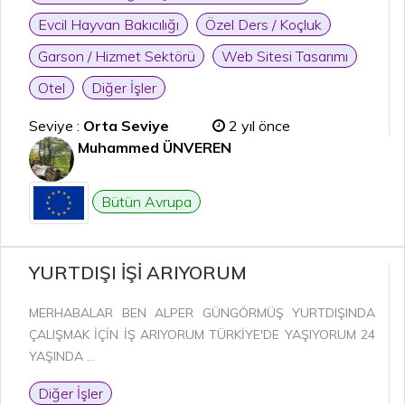
Evcil Hayvan Bakıcılığı
Özel Ders / Koçluk
Garson / Hizmet Sektörü
Web Sitesi Tasarımı
Otel
Diğer İşler
Seviye :
Orta Seviye
2 yıl önce
Muhammed ÜNVEREN
Bütün Avrupa
YURTDIŞI İŞİ ARIYORUM
MERHABALAR BEN ALPER GÜNGÖRMÜŞ YURTDIŞINDA
ÇALIŞMAK İÇİN İŞ ARIYORUM TÜRKİYE'DE YAŞIYORUM 24
YAŞINDA ...
Diğer İşler