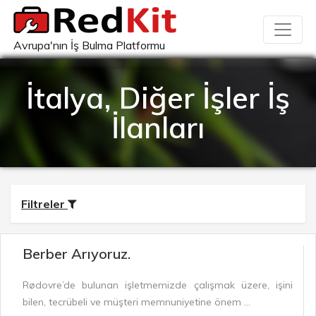
Avrupa'nın İş Bulma Platformu
İtalya, Diğer İşler İş
İlanları
Filtreler
Berber Arıyoruz.
Rødovre’de bulunan işletmemizde çalışmak üzere, işini
bilen, tecrübeli ve müşteri memnuniyetine önem ...