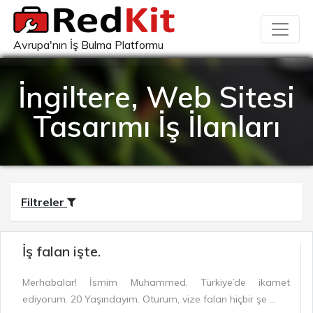
Avrupa'nın İş Bulma Platformu
İngiltere, Web Sitesi
Tasarımı İş İlanları
Filtreler
İş falan işte.
Merhabalar! İsmim Muhammed, Türkiye’de ikamet
ediyorum. 20 Yaşındayım. Oturum, vize falan hiçbir şe ...