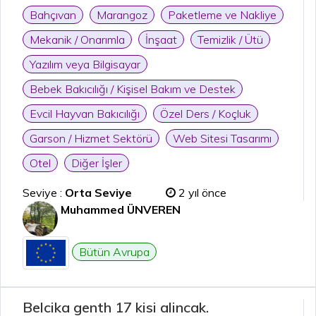
Bahçıvan
Marangoz
Paketleme ve Nakliye
Mekanik / Onarımla
İnşaat
Temizlik / Ütü
Yazılım veya Bilgisayar
Bebek Bakıcılığı / Kişisel Bakım ve Destek
Evcil Hayvan Bakıcılığı
Özel Ders / Koçluk
Garson / Hizmet Sektörü
Web Sitesi Tasarımı
Otel
Diğer İşler
Seviye :
Orta Seviye
2 yıl önce
Muhammed ÜNVEREN
Bütün Avrupa
Belcika genth 17 kisi alincak.