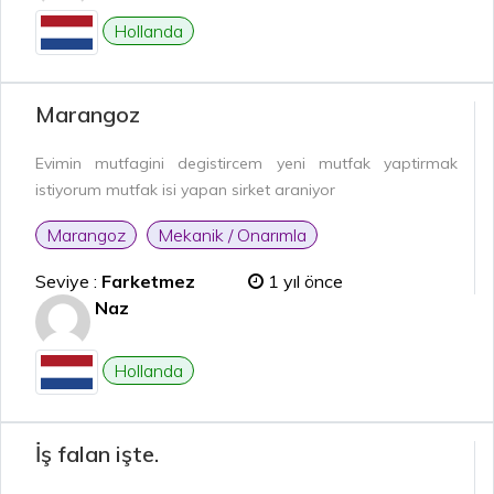
Hollanda
Marangoz
Evimin mutfagini degistircem yeni mutfak yaptirmak
istiyorum mutfak isi yapan sirket araniyor
Marangoz
Mekanik / Onarımla
Seviye :
Farketmez
1 yıl önce
Naz
Hollanda
İş falan işte.