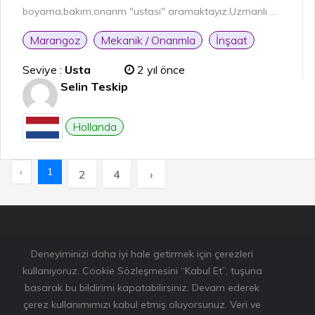
boyama,bakım,onarım "ustası" aramaktayız.Uzmanlı ...
Marangoz
Mekanik / Onarımla
İnşaat
Seviye :
Usta
2 yıl önce
Selin Teskip
Hollanda
‹
1
2
4
›
Deneyiminizi daha iyi hale getirmek için çerezleri
kullanıyoruz. Cookie Sözleşmesini “Kabul Et”, tuşuna
basarak bu bildirimi kapatabilirsiniz. Devam ederek
çerez kullanımımızı kabul etmiş oluyorsunuz. Veri ve