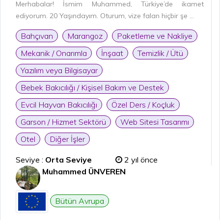
Merhabalar! İsmim Muhammed, Türkiye’de ikamet
ediyorum. 20 Yaşındayım. Oturum, vize falan hiçbir şe ...
Bahçıvan
Marangoz
Paketleme ve Nakliye
Mekanik / Onarımla
İnşaat
Temizlik / Ütü
Yazılım veya Bilgisayar
Bebek Bakıcılığı / Kişisel Bakım ve Destek
Evcil Hayvan Bakıcılığı
Özel Ders / Koçluk
Garson / Hizmet Sektörü
Web Sitesi Tasarımı
Otel
Diğer İşler
Seviye :
Orta Seviye
2 yıl önce
Muhammed ÜNVEREN
Bütün Avrupa