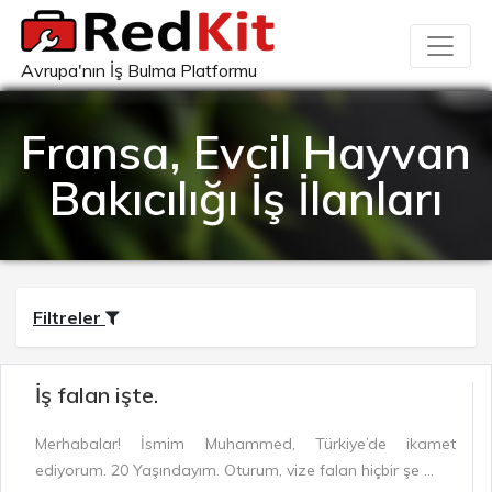
Avrupa'nın İş Bulma Platformu
Fransa, Evcil Hayvan
Bakıcılığı İş İlanları
Filtreler
İş falan işte.
Merhabalar! İsmim Muhammed, Türkiye’de ikamet
ediyorum. 20 Yaşındayım. Oturum, vize falan hiçbir şe ...