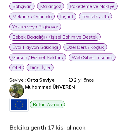
Bahçıvan
Marangoz
Paketleme ve Nakliye
Mekanik / Onarımla
İnşaat
Temizlik / Ütü
Yazılım veya Bilgisayar
Bebek Bakıcılığı / Kişisel Bakım ve Destek
Evcil Hayvan Bakıcılığı
Özel Ders / Koçluk
Garson / Hizmet Sektörü
Web Sitesi Tasarımı
Otel
Diğer İşler
Seviye :
Orta Seviye
2 yıl önce
Muhammed ÜNVEREN
Bütün Avrupa
Belcika genth 17 kisi alincak.