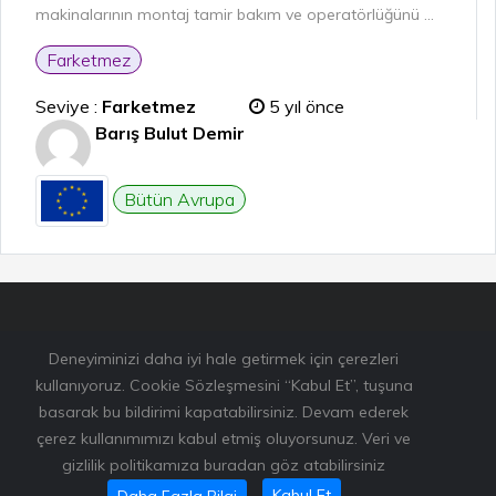
makinalarının montaj tamir bakım ve operatörlüğünü ...
Farketmez
Seviye :
Farketmez
5 yıl önce
Barış Bulut Demir
Bütün Avrupa
Deneyiminizi daha iyi hale getirmek için çerezleri
kullanıyoruz. Cookie Sözleşmesini “Kabul Et”, tuşuna
basarak bu bildirimi kapatabilirsiniz. Devam ederek
çerez kullanımımızı kabul etmiş oluyorsunuz. Veri ve
gizlilik politikamıza buradan göz atabilirsiniz
Bu sitede kullanılan resimlerden bazıları
www.unsplash.com
Kabul Et