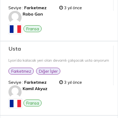
Seviye :
Farketmez
3 yıl önce
Robo Gon
Fransa
Usta
Lyon’da kalacak yeri olan devamlı çalışacak usta arıyorum
Farketmez
Diğer İşler
Seviye :
Farketmez
3 yıl önce
Kamil Akyuz
Fransa