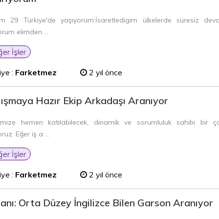
m 29 Türkiye'de yaşıyorum.İsaretledigim ülkelerde süresiz deva
orum elimden ...
ğer İşler
iye :
Farketmez
2 yıl önce
lışmaya Hazır Ekip Arkadaşı Aranıyor
bimize hemen katılabilecek, dinamik ve sorumluluk sahibi bir ç
ruz. Eğer iş a ...
ğer İşler
iye :
Farketmez
2 yıl önce
İlanı: Orta Düzey İngilizce Bilen Garson Aranıyor