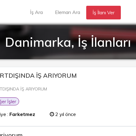
İş Ara
Eleman Ara
İş İlanı Ver
Danimarka, İş İlanları
RTDIŞINDA İŞ ARIYORUM
TDIŞINDA İŞ ARIYORUM
ğer İşler
iye :
Farketmez
2 yıl önce
ariyorum