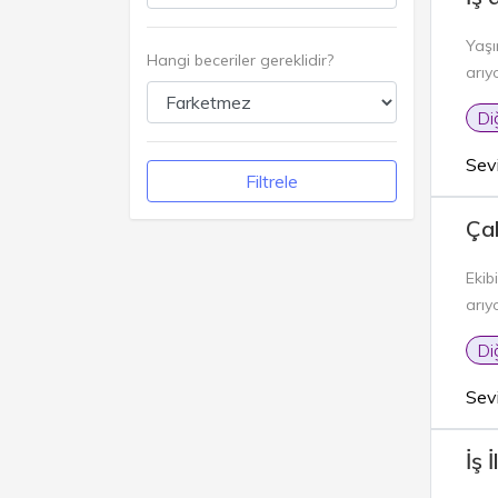
Yaşı
Hangi beceriler gereklidir?
arıy
Di
Sev
Filtrele
Ça
Eki
arıyo
Di
Sev
İş 