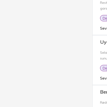
Rest
gars
Di
Sev
Uy
Sela
sunu
Di
Sev
Ber
Rødo