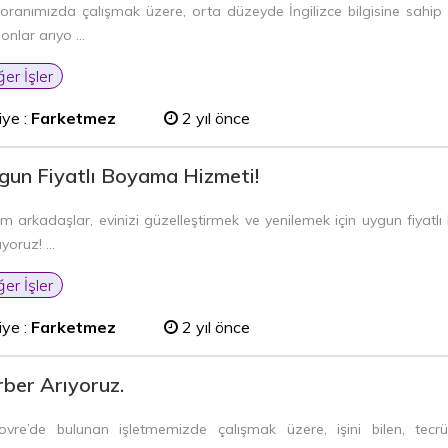
oranımızda çalışmak üzere, orta düzeyde İngilizce bilgisine sahi
onlar arıyo ...
ğer İşler
iye :
Farketmez
2 yıl önce
gun Fiyatlı Boyama Hizmeti!
m arkadaşlar, evinizi güzelleştirmek ve yenilemek için uygun fiyat
yoruz! ...
ğer İşler
iye :
Farketmez
2 yıl önce
ber Arıyoruz.
vre’de bulunan işletmemizde çalışmak üzere, işini bilen, tecrü