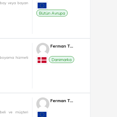
p bay veya bayan
Bütün Avrupa
Ferman T...
lı boyama hizmeti
Danimarka
Ferman T...
beli ve müşteri