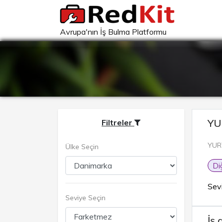
Avrupa'nın İş Bulma Platformu
YU
Filtreler
YUR
Ülke Seçin
Di
Sev
Seviye Seçin
İş 