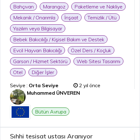
Bahçıvan
Marangoz
Paketleme ve Nakliye
Mekanik / Onarımla
İnşaat
Temizlik / Ütü
Yazılım veya Bilgisayar
Bebek Bakıcılığı / Kişisel Bakım ve Destek
Evcil Hayvan Bakıcılığı
Özel Ders / Koçluk
Garson / Hizmet Sektörü
Web Sitesi Tasarımı
Otel
Diğer İşler
Seviye :
Orta Seviye
2 yıl önce
Muhammed ÜNVEREN
Bütün Avrupa
Sıhhi tesisat ustası Aranıyor