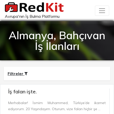
Avrupa'nın İş Bulma Platformu
Almanya, Bahçıvan
İş İlanları
Filtreler
İş falan işte.
Merhabalar! İsmim Muhammed, Türkiye’de ikamet
ediyorum. 20 Yaşındayım. Oturum, vize falan hiçbir şe ...