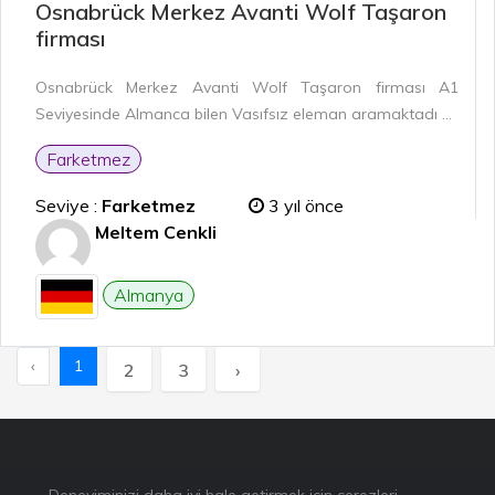
Osnabrück Merkez Avanti Wolf Taşaron
firması
Osnabrück Merkez Avanti Wolf Taşaron firması A1
Seviyesinde Almanca bilen Vasıfsız eleman aramaktadı ...
Farketmez
Seviye :
Farketmez
3 yıl önce
Meltem Cenkli
Almanya
‹
1
2
3
›