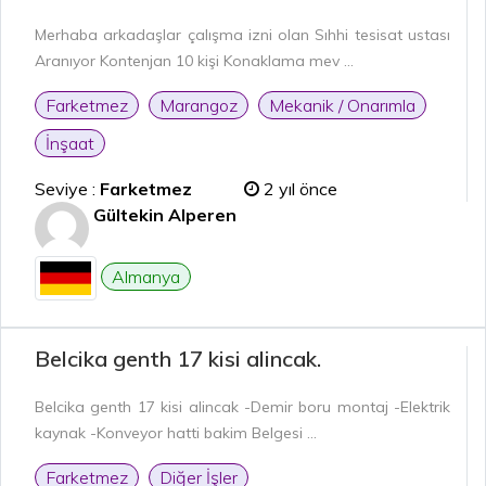
Merhaba arkadaşlar çalışma izni olan Sıhhi tesisat ustası
Aranıyor Kontenjan 10 kişi Konaklama mev ...
Farketmez
Marangoz
Mekanik / Onarımla
İnşaat
Seviye :
Farketmez
2 yıl önce
Gültekin Alperen
Almanya
Belcika genth 17 kisi alincak.
Belcika genth 17 kisi alincak -Demir boru montaj -Elektrik
kaynak -Konveyor hatti bakim Belgesi ...
Farketmez
Diğer İşler